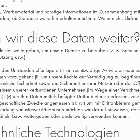
hen;
n, Werbematerial und sonstige Informationen im Zusammenhang mit 
iden, ob Sie diese weiterhin erhalten möchten. Wenn nicht, klicken
wir diese Daten weiter
leister weitergeben, um unsere Dienste zu betreiben (z. B. Speiche
tützung usw.).
den Umständen offenlegen: (i) um rechtswidrige Aktivitäten oder so
n vorzugehen; (ii) um unsere Rechte auf Verteidigung zu begründe
nliche Sicherheit sowie die Sicherheit unserer Nutzer oder der Öffen
ei einem unserer verbundenen Unternehmen (im Wege einer Verschme
); (v) um Ihre Daten mittels befugter Drittanbieter zu erfassen, vo
r geschäftliche Zwecke angemessen ist; (vi) um mit Drittanbietern g
meidung von Missverständnissen möchten wir darauf hinweisen, das
itteln bzw. weitergeben oder anderweitig verwenden können.
hnliche Technologien