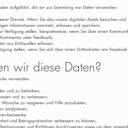
oden aufgeführt, die wir zur Sammlung von Daten verwenden:
erer Dienste. Wenn Sie also unsere digitalen Assets besuchen und 
gen Informationen sammeln, erfassen und speichern.
zur Verfügung stellen, beispielsweise, wenn Sie über einen Kommunik
m Kommentar oder Feedback).
n aus Drittquellen erfassen.
fügung stellen, wenn Sie sich über einen Drittanbieter wie Faceboo
n wir diese Daten?
ecke verwenden:
len und zu betreiben;
passen und zu verbessern;
d Wünsche zu reagieren und Hilfe anzubieten;
u analysieren;
echerchezwecke;
rheit und Betrugsprävention verbessern zu können;
 Bedingungen und Richtlinien durchzusetzen sowie um dem anwendb