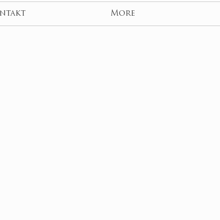
ntakt
More
R