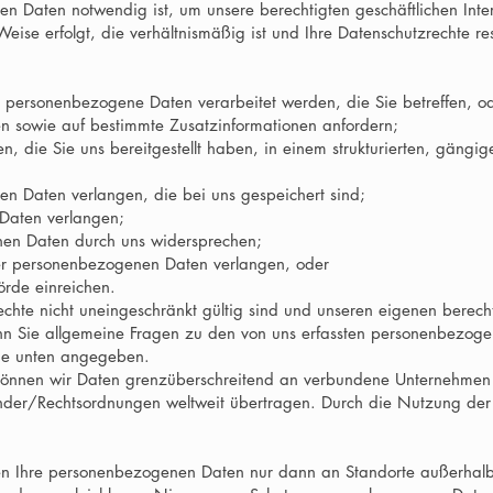
 Daten notwendig ist, um unsere berechtigten geschäftlichen Intere
ise erfolgt, die verhältnismäßig ist und Ihre Datenschutzrechte res
personenbezogene Daten verarbeitet werden, die Sie betreffen, ode
 sowie auf bestimmte Zusatzinformationen anfordern;
, die Sie uns bereitgestellt haben, in einem strukturierten, gäng
en Daten verlangen, die bei uns gespeichert sind;
Daten verlangen;
nen Daten durch uns widersprechen;
rer personenbezogenen Daten verlangen, oder
örde einreichen.
echte nicht uneingeschränkt gültig sind und unseren eigenen berecht
nn Sie allgemeine Fragen zu den von uns erfassten personenbezo
wie unten angegeben.
e können wir Daten grenzüberschreitend an verbundene Unternehmen
nder/Rechtsordnungen weltweit übertragen. Durch die Nutzung der
n Ihre personenbezogenen Daten nur dann an Standorte außerhal