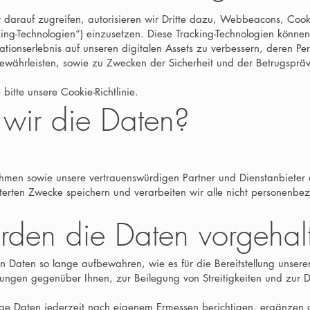
darauf zugreifen, autorisieren wir Dritte dazu, Webbeacons, Cooki
ing-Technologien“) einzusetzen. Diese Tracking-Technologien können
tionserlebnis auf unseren digitalen Assets zu verbessern, deren Pe
währleisten, sowie zu Zwecken der Sicherheit und der Betrugspräv
bitte unsere Cookie-Richtlinie.
wir die Daten?
ehmen sowie unsere vertrauenswürdigen Partner und Dienstanbieter
äuterten Zwecke speichern und verarbeiten wir alle nicht personenbe
den die Daten vorgehal
en Daten so lange aufbewahren, wie es für die Bereitstellung unsere
chtungen gegenüber Ihnen, zur Beilegung von Streitigkeiten und zur
ige Daten jederzeit nach eigenem Ermessen berichtigen, ergänzen 