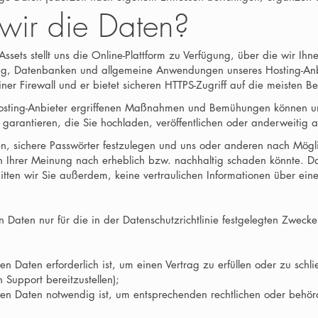
wir die Daten?
 Assets stellt uns die Online-Plattform zu Verfügung, über die wir Ih
g, Datenbanken und allgemeine Anwendungen unseres Hosting-Anbie
iner Firewall und er bietet sicheren HTTPS-Zugriff auf die meisten Be
osting-Anbieter ergriffenen Maßnahmen und Bemühungen können un
n garantieren, die Sie hochladen, veröffentlichen oder anderweitig
n, sichere Passwörter festzulegen und uns oder anderen nach Möglic
n Ihrer Meinung nach erheblich bzw. nachhaltig schaden könnte. Da
itten wir Sie außerdem, keine vertraulichen Informationen über ei
aten nur für die in der Datenschutzrichtlinie festgelegten Zweck
Daten erforderlich ist, um einen Vertrag zu erfüllen oder zu schlie
Support bereitzustellen);
n Daten notwendig ist, um entsprechenden rechtlichen oder behör